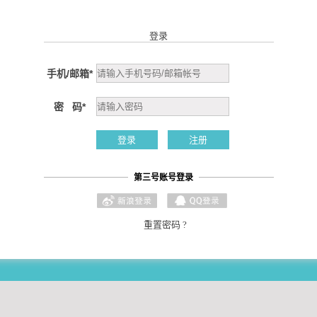
登录
手机/邮箱
*
密 码
*
注册
习
数据分析
时间管理
成
第三号账号登录
享，
赛跑、奖赏与分享，
赛跑、奖赏与分享，
赛跑、
乐趣多多，
乐趣多多，
乐
心我
妈妈再也不用担心我
妈妈再也不用担心我
妈妈再
的拖延症了
的拖延症了
的
重置密码 ?